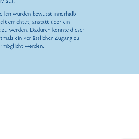
iv aus.
ellen wurden bewusst innerhalb
t errichtet, anstatt über ein
lt zu werden. Dadurch konnte dieser
mals ein verlässlicher Zugang zu
ermöglicht werden.