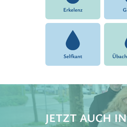
Erkelenz
G
Selfkant
Übach
JETZT AUCH IN