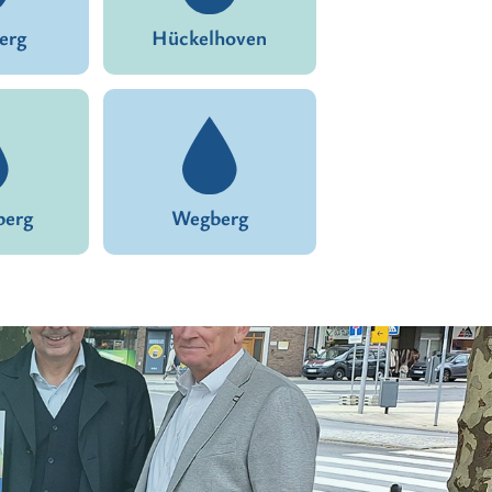
erg
Hückelhoven
berg
Wegberg