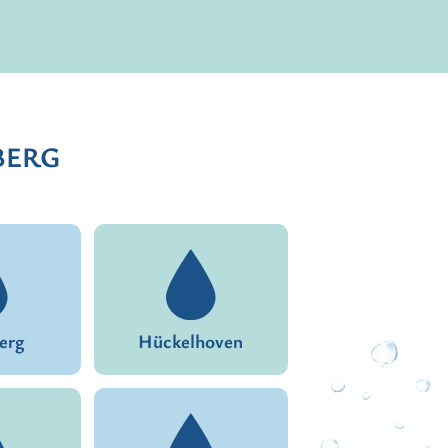
BERG
erg
Hückelhoven