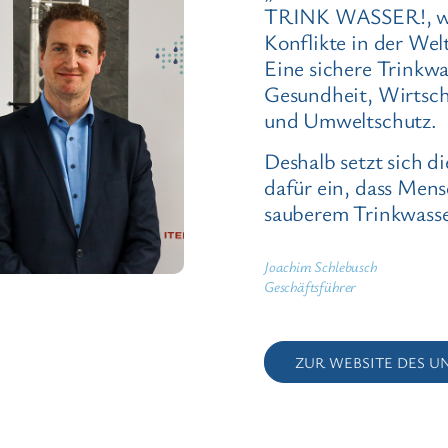
TRINK WASSER!, wei
Konflikte in der Welt
Eine sichere Trinkwas
Gesundheit, Wirtsc
und Umweltschutz.
Deshalb setzt sich
dafür ein, dass Men
sauberem Trinkwasse
Joachim Schlebusch
Geschäftsführer
ZUR WEBSITE DES 