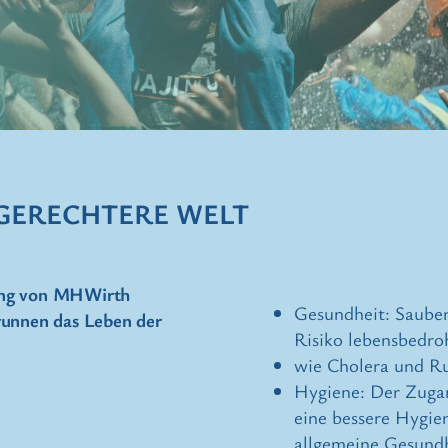
GERECHTERE WELT
ung von MHWirth
Gesundheit: Sauber
runnen das Leben der
Risiko lebensbedro
wie Cholera und Ru
Hygiene: Der Zuga
eine bessere Hygien
allgemeine Gesundh